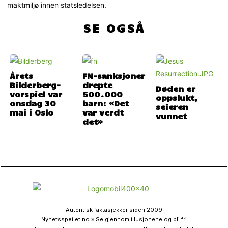
maktmiljø innen statsledelsen.
SE OGSÅ
Årets
FN-sanksjoner
Bilderberg-
drepte
Døden er
vorspiel var
500.000
oppslukt,
onsdag 30
barn: «Det
seieren
mai i Oslo
var verdt
vunnet
det»
Autentisk faktasjekker siden 2009
Nyhetsspeilet.no » Se gjennom illusjonene og bli fri