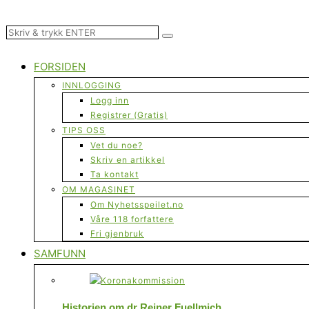
FORSIDEN
INNLOGGING
Logg inn
Registrer (Gratis)
TIPS OSS
Vet du noe?
Skriv en artikkel
Ta kontakt
OM MAGASINET
Om Nyhetsspeilet.no
Våre 118 forfattere
Fri gjenbruk
SAMFUNN
Historien om dr Reiner Fuellmich