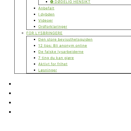
➍ DØDELIG HENSIKT
Anbefalt
I dybden
Videoer
Ordforklaringer
FOR LYSBRINGERE
Den store bevissthetsguiden
12 tips: Bli anonym online
De falske lysarbeiderne
7 ting du kan gjøre
Aktivt for frihet
Løsninger