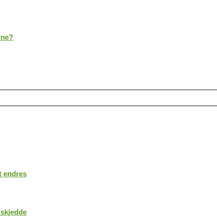
rne?
t endres
 skjedde