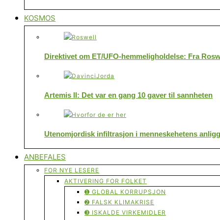
KOSMOS
Direktivet om ET/UFO-hemmeligholdelse: Fra Roswe
Artemis II: Det var en gang 10 gaver til sannheten
Utenomjordisk infiltrasjon i menneskehetens anlig
ANBEFALES
FOR NYE LESERE
AKTIVERING FOR FOLKET
➊ GLOBAL KORRUPSJON
➋ FALSK KLIMAKRISE
➌ ISKALDE VIRKEMIDLER